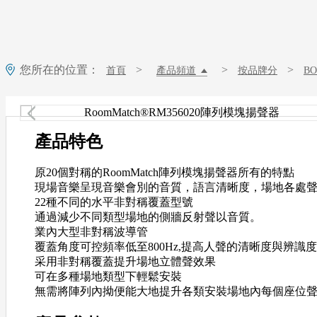
您所在的位置：
>
>
>
首頁
產品頻道
按品牌分
B
產品特色
原20個對稱的RoomMatch陣列模塊揚聲器所有的特點
現場音樂呈現音樂會別的音質，語言清晰度，場地各處聲
22種不同的水平非對稱覆蓋型號
通過減少不同類型場地的側牆反射聲以音質。
業內大型非對稱波導管
覆蓋角度可控頻率低至800Hz,提高人聲的清晰度與辨識度
采用非對稱覆蓋提升場地立體聲效果
可在多種場地類型下輕鬆安裝
無需將陣列內拗便能大地提升各類安裝場地內每個座位聲音