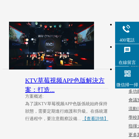
草莓
在
400電話
草莓
载場
在線留言
劇場
视频
KTV草莓视频APP色版解決方
酒店
微信掃一掃
案：打造...
多功
方案概述:
會議
為了讓KTV草莓视频APP色版係統始終保持
流動
狀態，需要定期進行維護和升級。在係統運
學校
行過程中，要注意觀察設備...
【查看詳情】
指揮
更多案