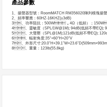
產品參數
1、揚聲器型號：RoomMATCH RM356020陣列模塊揚
2、頻率響應：60HZ-16KHZ(±3dB)
3、功率阻抗：500W，4Ω（低頻）；15
4、靈敏度（SPL/1W@1M); 94dB(低頻不帶EQ); 93
5、大聲壓（SPL@1M);121dB(低頻不帶EQ); 120dB
6、輻射角度:35°+60°H×20°V
7、外形尺寸:20.0"H×39.1"W×23.6"D(509mm×993
8、重量：123lb(55.8kg)