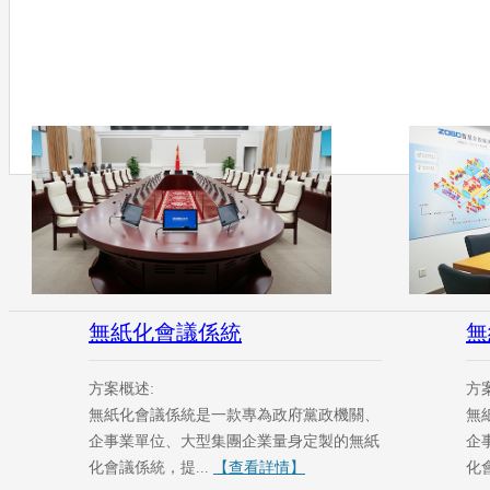
無紙化會議係統
無
方案概述:
方
無紙化會議係統是一款專為政府黨政機關、
無
企事業單位、大型集團企業量身定製的無紙
企
化會議係統，提...
【查看詳情】
化會