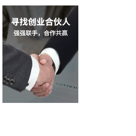
立即谘詢
400-003-8066