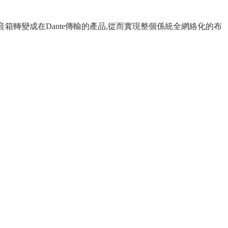
、音箱轉變成在Dante傳輸的產品,從而實現整個係統全網絡化的布
ZOBO 會議室 全網絡化音頻 FN-AZ4300D 4通
道數字功率放大器DSP+Dante