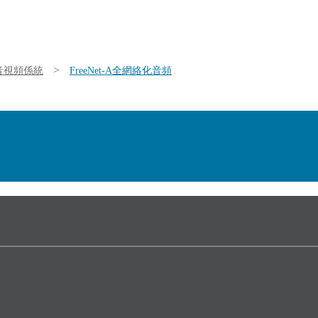
>
O音視頻係統
FreeNet-A全網絡化音頻