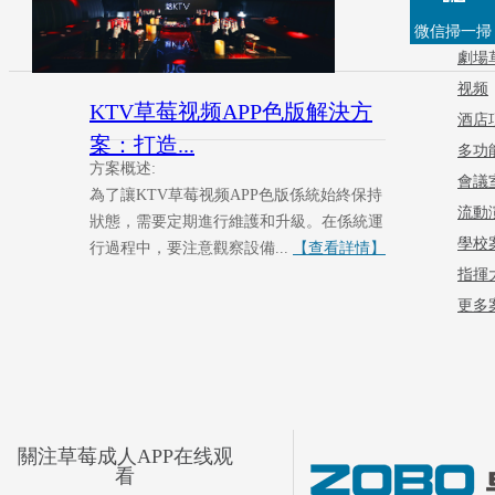
载場
微信掃一掃
劇場
视频
KTV草莓视频APP色版解決方
酒店
案：打造...
多功
方案概述:
會議
為了讓KTV草莓视频APP色版係統始終保持
流動
狀態，需要定期進行維護和升級。在係統運
學校
行過程中，要注意觀察設備...
【查看詳情】
指揮
更多案
關注草莓成人APP在线观
看