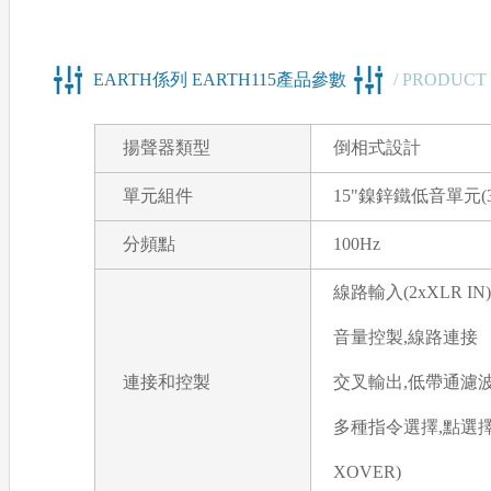
EARTH係列 EARTH115產品參數
/ PRODUCT
揚聲器類型
倒相式設計
單元組件
15"鎳鋅鐵低音單元(3
分頻點
100Hz
線路輸入(2xXLR IN)
音量控製,線路連接
連接和控製
交叉輸出,低帶通濾
多種指令選擇,點選擇(2x
XOVER)