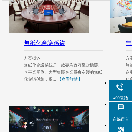
無紙化會議係統
無
方案概述:
方
無紙化會議係統是一款專為政府黨政機關、
無
企事業單位、大型集團企業量身定製的無紙
企
化會議係統，提...
【查看詳情】
化會
400電話
草莓
在
在線留言
草莓