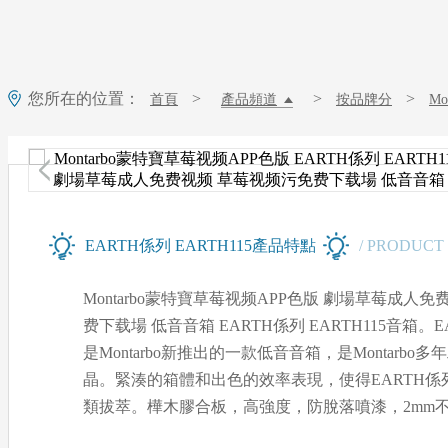
您所在的位置：
>
>
>
首頁
產品頻道
按品牌分
M
Montarbo蒙特寶草莓视频APP色版 EARTH係列 EARTH115
EARTH係列 EARTH115產品特點
/ PRODUCT
Montarbo蒙特寶草莓视频APP色版 劇場草莓成人
费下载場 低音音箱 EARTH係列 EARTH115音箱
是Montarbo新推出的一款低音音箱，是Montarb
晶。緊湊的箱體和出色的效率表現，使得EART
類拔萃。
樺木膠合板，高強度，防脫落噴漆，2