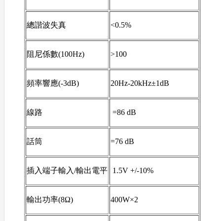
總諧波失真
<0.5%
阻尼係數(100Hz)
>100
頻率響應(-3dB)
20Hz-20kHz±1dB
線路
=86 dB
話筒
=76 dB
插入端子輸入/輸出電平
1.5V +/-10%
輸出功率(8Ω)
400W×2