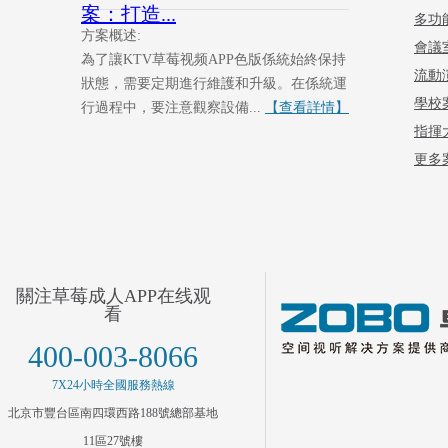
案：打造...
多功
方案概述:
會議
為了讓KTV草莓视频APP色版係統始終保持
流動
狀態，需要定期進行維護和升級。在係統運
學校
行過程中，要注意觀察設備...
【查看詳情】
指揮
更多案
關注草莓成人APP在线观
看
400-003-8066
7X24小時全國服務熱線
北京市豐台區南四環西路188號總部基地
11區27號樓