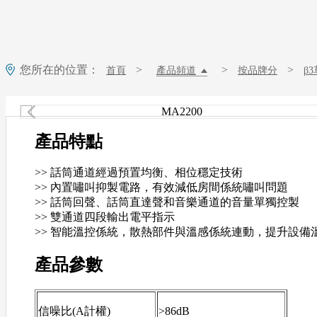
您所在的位置：
>
>
>
首頁
產品頻道
按品牌分
β
產品特點
>> 話筒通道經過預置均衡、相位穩定技術
>> 內置嘯叫抑製電路，有效減低房間係統嘯叫問題
>> 話筒回聲、話筒直達聲和音樂通道的音量單獨控製
>> 雙通道四段輸出電平指示
>> 智能溫控係統，散熱部件與溫感係統連動，提升設
產品參數
信噪比(A計權)
>86dB