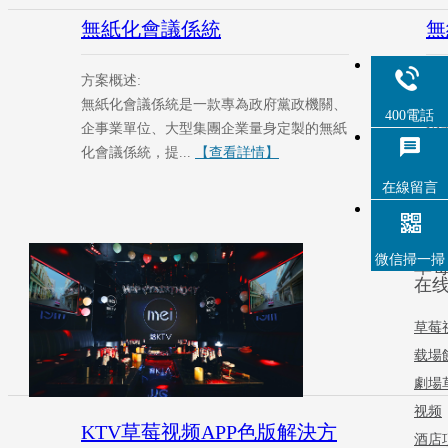
無紙化會議係統
無
方案概述:
方
無紙化會議係統是一款專為政府黨政機關、
無
400電話
企事業單位、大型集團企業量身定製的無紙
企
化會議係統，提...
【查看詳情】
化會
在線留言
微信掃一掃
草莓
在
草莓
载場
劇場
视频
KTV草莓视频APP色版解決方
酒店