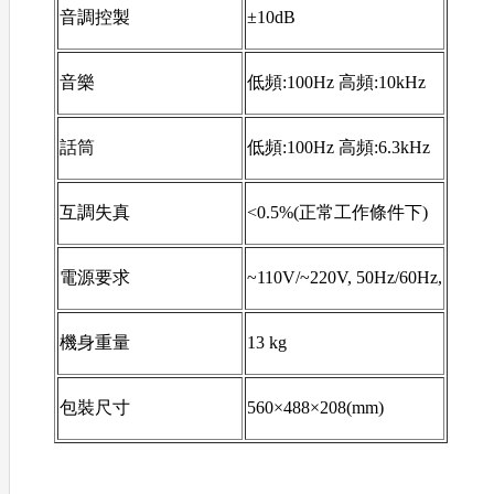
音調控製
±10dB
音樂
低頻:100Hz 高頻:10kHz
話筒
低頻:100Hz 高頻:6.3kHz
互調失真
<0.5%(正常工作條件下)
電源要求
~110V/~220V, 50Hz/60Hz,
機身重量
13 kg
包裝尺寸
560×488×208(mm)