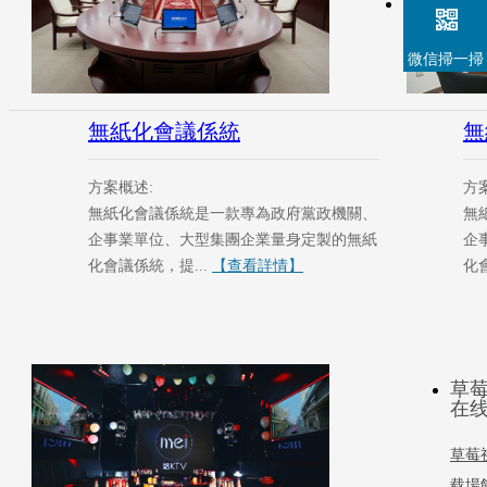
微信掃一掃
無紙化會議係統
無
方案概述:
方
無紙化會議係統是一款專為政府黨政機關、
無
企事業單位、大型集團企業量身定製的無紙
企
化會議係統，提...
【查看詳情】
化會
草莓
在
草莓
载場