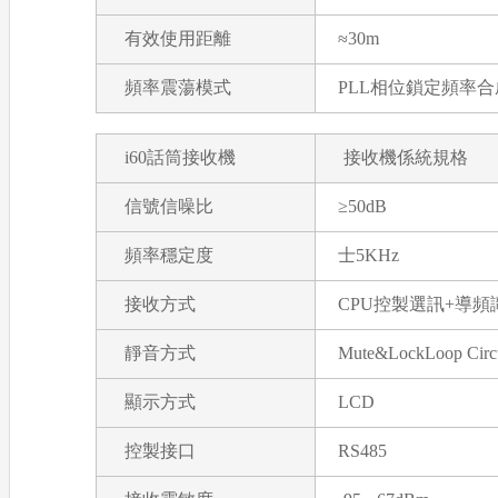
有效使用距離
≈30m
頻率震蕩模式
PLL相位鎖定頻率合
i60話筒接收機
接收機係統規格
信號信噪比
≥50dB
頻率穩定度
士5KHz
接收方式
CPU控製選訊+導頻
靜音方式
Mute&LockLoop Circu
顯示方式
LCD
控製接口
RS485