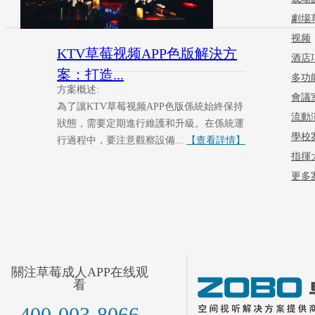
劇場
视频
KTV草莓视频APP色版解決方
酒店
案：打造...
多功
方案概述:
會議
為了讓KTV草莓视频APP色版係統始終保持
流動
狀態，需要定期進行維護和升級。在係統運
學校
行過程中，要注意觀察設備...
【查看詳情】
指揮
更多案
關注草莓成人APP在线观
看
400-003-8066