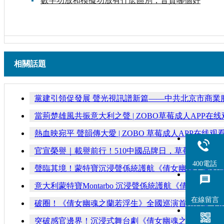
數字功放和模擬功放有什麽區別，音質哪個好
相關話題
黨建引領促發展 聲光視訊譜新篇——中共北京市商業
當荊楚雄風共振意大利之聲 | ZOBO草莓成人APP
熱血映宛平 聲韻傳大愛 | ZOBO 草莓成人APP在
官宣榮譽｜載譽前行！510中國品牌日，草莓成人AP
400電話
聲臨其境！蒙特寶沉浸聲係統護航《倩女幽魂之蘭若
意大利蒙特寶Montarbo 沉浸聲係統護航《倩女
在線留言
破圈！《倩女幽魂之蘭若浮生》全國巡演首站告捷，
突破感官邊界！沉浸式舞台劇《倩女幽魂之蘭若浮生