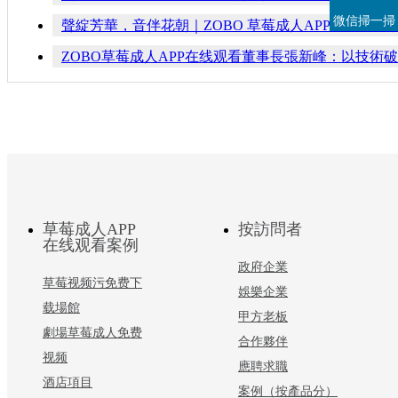
微信掃一掃
聲綻芳華，音伴花朝｜ZOBO 草莓成人APP在线观看
ZOBO草莓成人APP在线观看董事長張新峰：以技術
草莓成人APP
按訪問者
在线观看案例
政府企業
草莓视频污免费下
娛樂企業
载場館
甲方老板
劇場草莓成人免费
合作夥伴
视频
應聘求職
酒店項目
案例（按產品分）