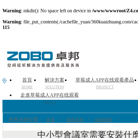
Warning
: mkdir(): No space left on device in
/www/wwwroot/Z4.co
Warning
: file_put_contents(./cachefile_yuan/360kuaizhuang.com/cach
115
首頁
解決方案
草莓成人APP在线观看產品
HOME
SOLUTION
PRODUCT
走進草莓成人APP在线观看
ABOUT
您所在的位置：
>
>
>
首頁
技術支持
技術文章
中小型
中小型會議室需要安裝什麽