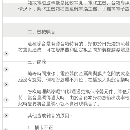
雜散電磁波幹擾是比較常見，電腦主機、音箱導線、
情況下，應將主機箱盡量遠離電腦主機、手機等電子設
二、機械噪音
這種噪音是有源音箱特有的，類似於日光燈鎮流器所
芯震動造成，可在變壓器和固定板之間加裝橡膠減震層
三、熱噪
隨著時間推移，電位器的金屬刷與膜片之間的灰塵堆
絲沒有旋緊、倒相管處理不到位，在播放大動態音樂時
怎樣處理熱燥呢?可以通過更換低噪聲元件、降低元
荷，當音量調得過大時，由於音箱本身功放輸出功率較
此時隻要將音量調小就不會出現噪音了。
其他造成雜音的原因：
1、插卡不正