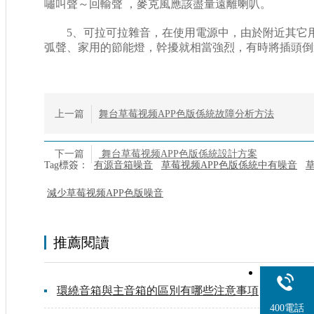
嘯叫聲～回輸聲 ，麥克風應該盡量遠離喇叭。
5、可拉可拉雜音，在使用電源中，由於附近其它用
弧聲、家用的節能燈，幹擾就相當強烈，有時將插頭倒
上一篇
舞台草莓视频APP色版係統故障分析方法
下一篇
舞台草莓视频APP色版係統設計方案
Tag標簽：
有源音箱噪音
草莓视频APP色版係統中有噪音
減少草莓视频APP色版噪音
推薦閱讀
環繞音箱與主音箱的區別有哪些注意事項
400電話