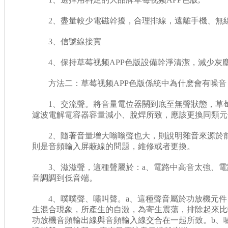
2、盡量較少電磁幹擾，合理排線，遠離手機、無線
3、信號線接實
4、保持草莓视频APP色版設備幹淨清潔，減少灰
方法二：草莓视频APP色版係統中為什麽會有噪音，
1、交流聲。將音量電位器關到底至無聲狀態，草莓
濾波電解電容器容量減小、脫焊所致，應該更換同類元
2、隨著音量增大嗡嗡聲也大，則說明雜音來源於前
則是音頻輸入屏蔽線的問題，維修或者更換。
3、滋滋聲，這種聲屬於：a、電路中高音太強、電
音調調到低音端。
4、噗噗聲、嘯叫聲。a、這種聲音屬於功放機元件
生混合現象，所產生的自激，為寄生震蕩，排除起來比
功放機音頻輸出線與音頻輸入線交合在一起所致。b、