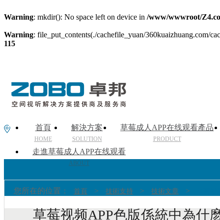
Warning
: mkdir(): No space left on device in
/www/wwwroot/Z4.co
Warning
: file_put_contents(./cachefile_yuan/360kuaizhuang.com/cach
115
首頁
解決方案
草莓成人APP在线观看產品
HOME
SOLUTION
PRODUCT
走進草莓成人APP在线观看
ABOUT
您所在的位置：
>
>
>
首頁
技術支持
技術文章
草莓视
草莓视频APP色版係統中為什