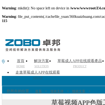
Warning
: mkdir(): No space left on device in
/www/wwwroot/Z4.co
Warning
: file_put_contents(./cachefile_yuan/360kuaizhuang.com/cach
115
首頁
解決方案
草莓成人APP在线观看產品
HOME
SOLUTION
PRODUCT
走進草莓成人APP在线观看
ABOUT
您所在的位置：
>
>
>
首頁
技術支持
技術文章
草莓视
草莓视频APP色