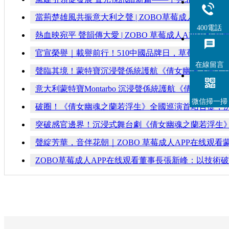
當荊楚雄風共振意大利之聲 | ZOBO草莓成人APP
400電話
熱血映宛平 聲韻傳大愛 | ZOBO 草莓成人APP在
官宣榮譽｜載譽前行！510中國品牌日，草莓成人AP
在線留言
聲臨其境！蒙特寶沉浸聲係統護航《倩女幽魂之蘭若
意大利蒙特寶Montarbo 沉浸聲係統護航《倩女
微信掃一掃
破圈！《倩女幽魂之蘭若浮生》全國巡演首站告捷，
突破感官邊界！沉浸式舞台劇《倩女幽魂之蘭若浮生
聲綻芳華，音伴花朝｜ZOBO 草莓成人APP在线观看
ZOBO草莓成人APP在线观看董事長張新峰：以技術