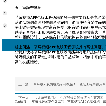
五、寬頻帶響應
草莓视频APP色版工程係統的另一個重要特點是寬頻帶
蓋從低頻到高頻的整個頻率範圍，從而使得音樂作品的
爵士樂等需要展現豐富音色變化的音樂作品的用戶來說
感受到音樂的細膩與層次感。為了實現寬頻帶響應，草
雜的電路設計，以確保音頻信號能夠在各個頻段都得到
綜上所述，草莓视频APP色版工程係統具有高保真度
些特點使得草莓视频APP色版設備能夠為用戶提供好
隨著科技的不斷進步和技術的日益成熟，相信未來的草
富的功能體驗。
上一篇
草莓成人免费视频草莓视频APP色版工程中使用草
下一篇
決定草莓视频APP色版設備音質好壞的主要因素
Tag標簽：
草莓视频APP色版工程
草莓视频APP色版係統
家