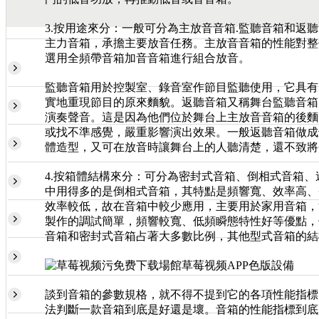
3.按用途來分：一般可分為主放音音箱.監聽音箱和
主力音箱，承擔主要放音任務。主放音音箱的性能
選用全頻帶音箱加音音箱進行組合放音。
監聽音箱用於控製室、錄音室作節目監聽使用，它具有失
實地重現節目的原來麵貌。返聽音箱又稱舞台監聽音
演奏聲音。這是因為他們位於舞台上主放音音箱的後麵
或找不準感覺，嚴重影響演出效果。一般返聽音箱做成
體造型，又可在放音時讓舞台上的人聽清楚，還不
4.按箱體結構來分：可分為密封式音箱、倒相式音箱
中用得多的是倒相式音箱，其特點是頻響寬、效率高
效率較低，故在音箱中較少應用，主要用於家用音箱
製作的調試簡單，頻響較寬、低頻瞬態特性好等優點，但
音箱和密封式音箱占著大多數比例，其他型式音箱的結構形
談到音箱的參數規格，就不得不提到它的各項性能指標
法判斷一款音箱到底是好還是壞。音箱的性能指標到底是什