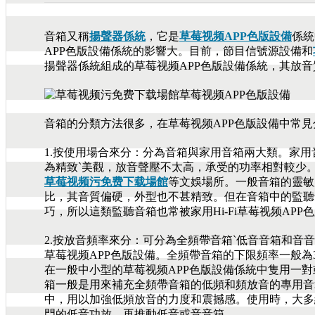
音箱又稱
揚聲器係統
，它是
草莓视频APP色版設備
係統
APP色版設備係統的影響大。目前，節目信號源設備和
揚聲器係統組成的草莓视频APP色版設備係統，其放音質
音箱的分類方法很多，在草莓视频APP色版設備中常見分類如
1.按使用場合來分：分為音箱與家用音箱兩大類。家
為精致`美觀，放音聲壓不太高，承受的功率相對較少
草莓视频污免费下载場館
等文娛場所。一般音箱的靈敏度
比，其音質偏硬，外型也不甚精致。但在音箱中的
巧，所以這類監聽音箱也常被家用Hi-Fi草莓视频APP
2.按放音頻率來分：可分為全頻帶音箱`低音音箱和音
草莓视频APP色版設備。全頻帶音箱的下限頻率一般為3
在一般中小型的草莓视频APP色版設備係統中隻用一對或
箱一般是用來補充全頻帶音箱的低頻和頻放音的專用音箱
中，用以加強低頻放音的力度和震撼感。使用時
門的低音功放，再推動低音或音音箱。