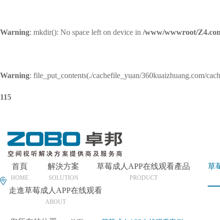
Warning
: mkdir(): No space left on device in
/www/wwwroot/Z4.com
Warning
: file_put_contents(./cachefile_yuan/360kuaizhuang.com/cache
115
首頁
解決方案
草莓成人APP在线观看產品
草
HOME
SOLUTION
PRODUCT
走進草莓成人APP在线观看
ABOUT