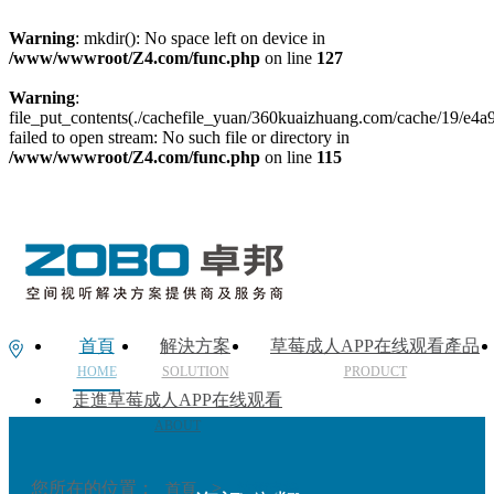
Warning
: mkdir(): No space left on device in
/www/wwwroot/Z4.com/func.php
on line
127
Warning
:
file_put_contents(./cachefile_yuan/360kuaizhuang.com/cache/19/e4a9
failed to open stream: No such file or directory in
/www/wwwroot/Z4.com/func.php
on line
115
首頁
解決方案
草莓成人APP在线观看產品
HOME
SOLUTION
PRODUCT
走進草莓成人APP在线观看
ABOUT
您所在的位置：
>
首頁
技術支持