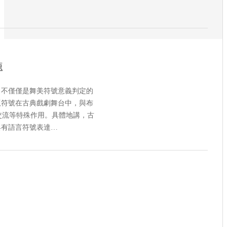
源
，不僅僅是舞美符號意義判定的
版符號在古典戲劇舞台中，與布
交流等特殊作用。具體地講，古
具有語言符號表達…