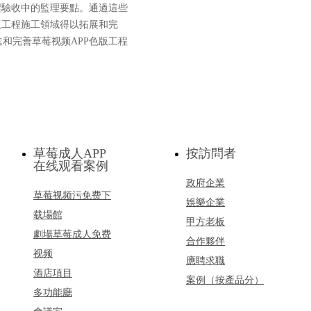
程驗收中的監理要點。通過這些
版工程施工領域得以拓展和完
和完善草莓视频APP色版工程
草莓成人APP
按訪問者
在线观看案例
政府企業
草莓视频污免费下
娛樂企業
载場館
甲方老板
劇場草莓成人免费
合作夥伴
视频
應聘求職
酒店項目
案例（按產品分）
多功能廳