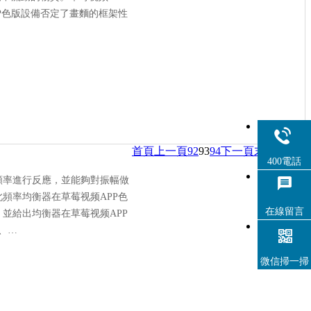
P色版設備否定了畫麵的框架性
首頁
上一頁
92
93
94
下一頁
末頁
400電話
頻率進行反應，並能夠對振幅做
頻率均衡器在草莓视频APP色
在線留言
並給出均衡器在草莓视频APP
、…
微信掃一掃