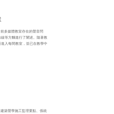
置
目前多媒體教室存在的聲音問
布線等方麵進行了闡述。隨著教
漸進入每間教室，並已在教學中
、建築聲學施工監理要點、係統