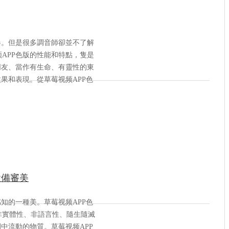
器。但是很多調音師卻並不了解
APP色版的性能和特點，隻是
朋友、當作有生命、有靈性的東
果和表現。從草莓视频APP色
設備審美
知的一種美。草莓视频APP色
非實體性、非語言性、隨生隨滅
中流動的物質。草莓视频APP