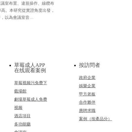
會議室布置、違規操作、線纜布
率高。本研究從實證角度出發，
析，以為會議室音…
草莓成人APP
按訪問者
在线观看案例
政府企業
草莓视频污免费下
娛樂企業
载場館
甲方老板
劇場草莓成人免费
合作夥伴
视频
應聘求職
酒店項目
案例（按產品分）
多功能廳