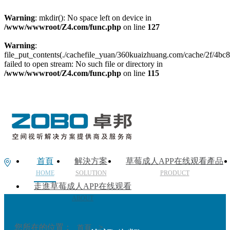
Warning
: mkdir(): No space left on device in
/www/wwwroot/Z4.com/func.php
on line
127
Warning
:
file_put_contents(./cachefile_yuan/360kuaizhuang.com/cache/2f/4bc8
failed to open stream: No such file or directory in
/www/wwwroot/Z4.com/func.php
on line
115
首頁
解決方案
草莓成人APP在线观看產品
HOME
SOLUTION
PRODUCT
走進草莓成人APP在线观看
ABOUT
您所在的位置：
>
首頁
技術支持