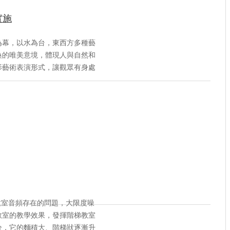
實施
為幕，以水為台，東西方多種藝
奐的唯美意境，體現人與自然和
影藝術表演形式，讓觀眾有身處
教室音頻存在的問題，大限度噪
教室的教學效果，發揮階梯教室
分，它的麵積大、階梯狀逐漸升