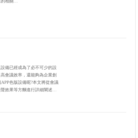
工的相關…
版設備已經成為了必不可少的設
提高會議效率，還能夠為企業創
APP色版設備呢?本文將從會議
擴聲效果等方麵進行詳細闡述…