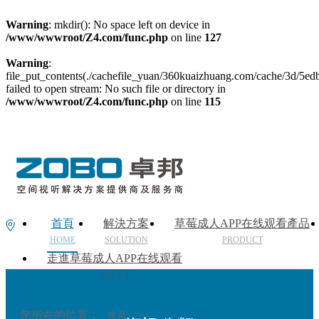
Warning
: mkdir(): No space left on device in
/www/wwwroot/Z4.com/func.php
on line
127
Warning
:
file_put_contents(./cachefile_yuan/360kuaizhuang.com/cache/3d/5edb
failed to open stream: No such file or directory in
/www/wwwroot/Z4.com/func.php
on line
115
首頁
解決方案
草莓成人APP在线观看產品
HOME
SOLUTION
PRODUCT
走進草莓成人APP在线观看
ABOUT
您所在的位置：
>
首頁
技術支持