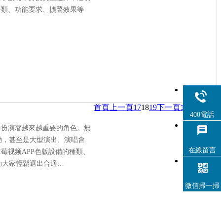
分類、功能要求、擴聲效果等
首頁
上一頁
17
18
19
下一頁
末頁
400電話
中扮演著越來越重要的角色。無
動，甚至是大型演出、演唱會
在線留言
莓视频APP色版設備的種類、
助大家輕鬆選出合適…
微信掃一掃