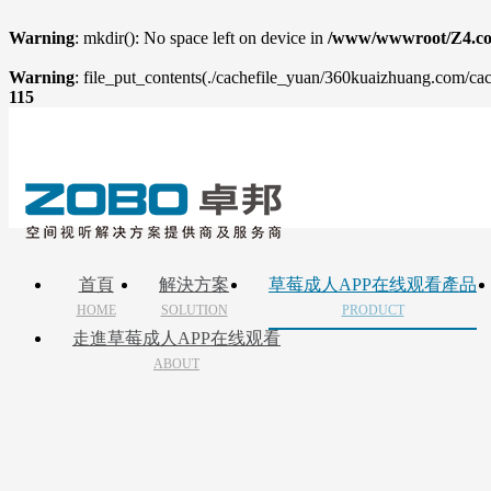
Warning
: mkdir(): No space left on device in
/www/wwwroot/Z4.co
Warning
: file_put_contents(./cachefile_yuan/360kuaizhuang.com/cach
115
首頁
解決方案
草莓成人APP在线观看產品
HOME
SOLUTION
PRODUCT
走進草莓成人APP在线观看
ABOUT