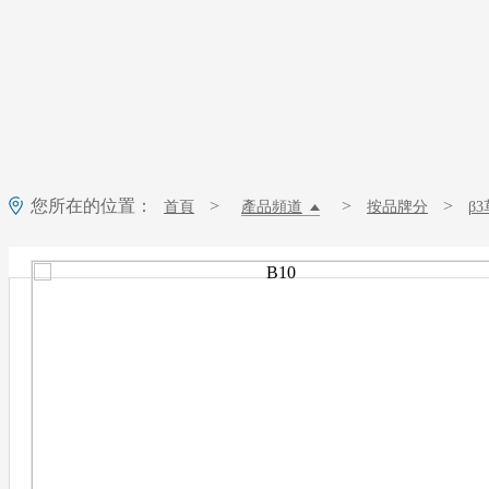
您所在的位置：
>
>
>
首頁
產品頻道
按品牌分
β